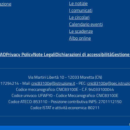
Le notizie
azione
I comunicati
Le circolari
Calendario eventi
Le scadenze
Albo online
MAD
Privacy Policy
Note Legali
Dichiarazioni di accessibilità
Gestione
Via Martiri Libertà 10
-
12033 Moretta (CN)
 017294214
- Mail:
cnic83100e@istruzione.it
- PEC:
cnic83100e@pec.istruzio
Codice meccanografico: CNIC83100E
- C.F. 94033100044
Codice univoco: UFWFY0
- Codice Meccanografico: CNIC83100E
Codice ATECO: 853110
- Posizione contributiva INPS: 2701112150
Codice ISTAT e attività economica: 80211