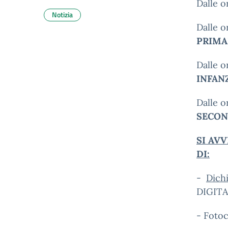
Dalle 
Notizia
Dalle 
PRIMA
Dalle 
INFAN
Dalle 
SECON
SI AV
DI:
-
Dichi
DIGITA
- Fotoc