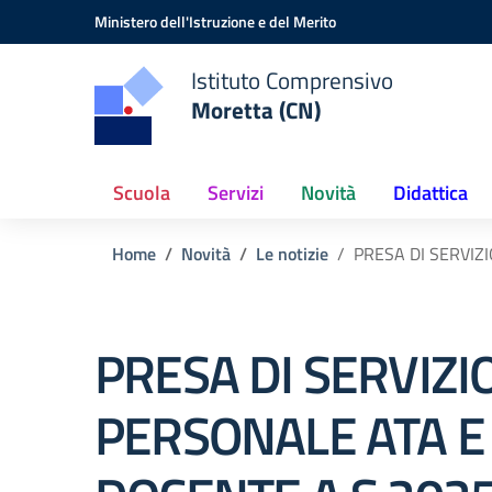
Vai ai contenuti
Vai al menu di navigazione
Vai al footer
Ministero dell'Istruzione e del Merito
Istituto Comprensivo
Moretta (CN)
Scuola
Servizi
Novità
Didattica
Home
Novità
Le notizie
PRESA DI SERVIZ
PRESA DI SERVIZI
PERSONALE ATA E