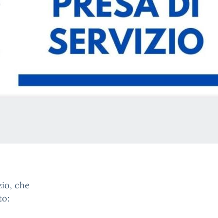
zio, che
to: