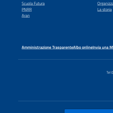
Scuola Futura
Organizz
PNRR
La storia
Aran
Amministrazione Trasparente
Albo online
Invia una 
Tel