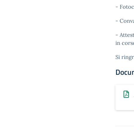
- Foto
- Conva
- Attes
in cors
Si ring
Docu