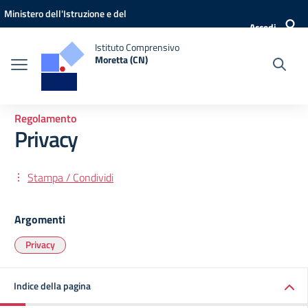
Vai ai contenuti
Vai al menu di navigazione
Vai al footer
Ministero dell'Istruzione e del
Accedi
Merito
Istituto Comprensivo
Moretta (CN)
Regolamento
Privacy
Stampa / Condividi
Argomenti
Privacy
Indice della pagina