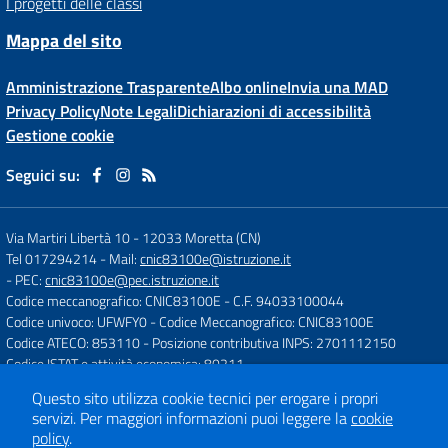
I progetti delle classi
Mappa del sito
Amministrazione Trasparente
Albo online
Invia una MAD
Privacy Policy
Note Legali
Dichiarazioni di accessibilità
Gestione cookie
Seguici su:
Via Martiri Libertà 10
-
12033 Moretta (CN)
Tel 017294214
- Mail:
cnic83100e@istruzione.it
- PEC:
cnic83100e@pec.istruzione.it
Codice meccanografico: CNIC83100E
- C.F. 94033100044
Codice univoco: UFWFY0
- Codice Meccanografico: CNIC83100E
Codice ATECO: 853110
- Posizione contributiva INPS: 2701112150
Codice ISTAT e attività economica: 80211
Questo sito utilizza cookie tecnici per erogare i propri
servizi.
Per maggiori informazioni puoi leggere la
cookie
Concept & Design by
Designers Italia
policy
.
Sito web realizzato con CMS
SCUOLASTICO