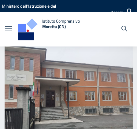
Vai ai contenuti
Vai al menu di navigazione
Vai al footer
Ministero dell'Istruzione e del
Accedi
Merito
Istituto Comprensivo
Moretta (CN)